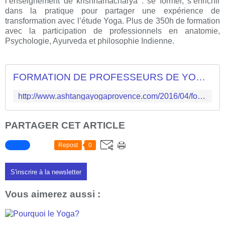
l’enseignement de krishnamacharya : se former, s’enrichir
dans la pratique pour partager une expérience de
transformation avec l’étude Yoga. Plus de 350h de formation
avec la participation de professionnels en anatomie,
Psychologie, Ayurveda et philosophie Indienne.
FORMATION DE PROFESSEURS DE YOGA 2016/2017 - Ashtanga Yoga Provence - Ashtanga Yoga Provence
http://www.ashtangayogaprovence.com/2016/04/formation-de-professeurs-de-yoga-2016-2017-ashtanga-yoga-provence.html?utm_source=_ob_share&utm_medium=_ob_google_plus&utm_campaign=_ob_sharebar
PARTAGER CET ARTICLE
Repost
0
S'inscrire à la newsletter
Vous aimerez aussi :