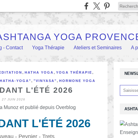
ASHTANGA YOGA PROVENC
g - Contact
Yoga Thérapie
Ateliers et Seminaires
A 
,
,
,
EDITATION
HATHA YOGA
YOGA THÉRAPIE
NEWS
,
,
"HATHA-YOGA"
"VINYASA"
HORMONE YOGA
DANT L'ÉTÉ 2026
27 JUIN 2026
a Munoz et publié depuis Overblog
ASHTA
ANT L'ÉTÉ 2026
Enseign
uveau - Peynier - Trets