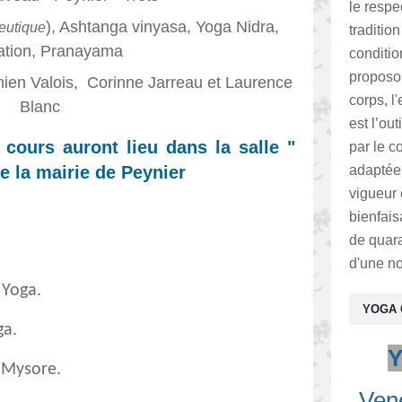
le respe
), Ashtanga vinyasa, Yoga Nidra,
eutique
traditio
ation, Pranayama
conditio
proposon
ien Valois, Corinne Jarreau et Laurence
corps, l'
Blanc
est l’out
es cours auront lieu dans la salle
"
par le c
e la mairie de Peynier
adaptée 
vigueur e
bienfais
de quar
d'une no
 Yoga.
YOGA 
ga.
 Mysore.
Vene