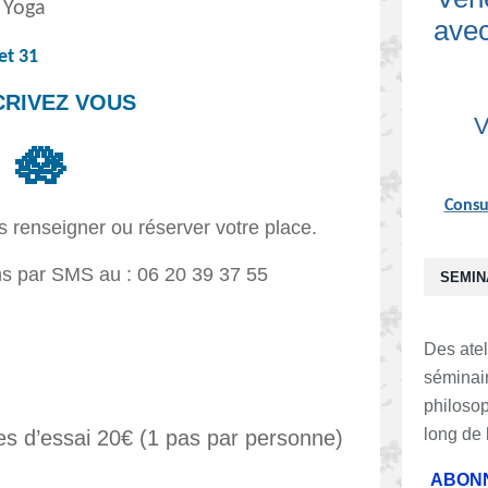
a Yoga
avec
et 31
CRIVEZ VOUS
V
🪷
Consul
 renseigner ou réserver votre place.
ns par SMS au : 06 20 39 37 55
SEMIN
Des atel
séminair
philosop
long de 
s d’essai 20€ (1 pas par personne)
ABONN