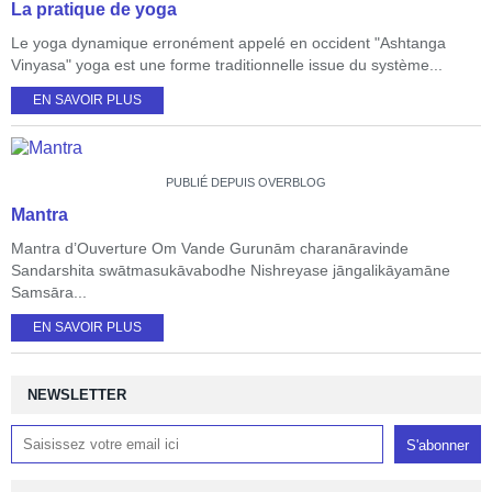
La pratique de yoga
Le yoga dynamique erronément appelé en occident "Ashtanga
Vinyasa" yoga est une forme traditionnelle issue du système...
EN SAVOIR PLUS
PUBLIÉ DEPUIS OVERBLOG
Mantra
Mantra d’Ouverture Om Vande Gurunām charanāravinde
Sandarshita swātmasukāvabodhe Nishreyase jāngalikāyamāne
Samsāra...
EN SAVOIR PLUS
NEWSLETTER