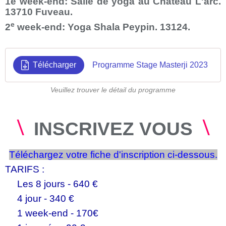
1e week-end:
Salle de yoga au Château L'arc.
13710 Fuveau
.
e
2
week-end: Yoga Shala Peypin. 13124.
Télécharger
Programme Stage Masterji 2023
Veuillez trouver le détail du programme
\
\
INSCRIVEZ VOUS
Téléchargez votre fiche d'inscription ci-dessous.
TARIFS :
Les 8 jours - 640 €
4 jour - 340 €
1 week-end - 170€